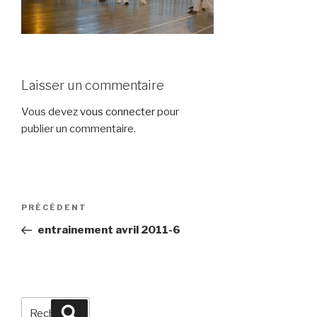
Laisser un commentaire
Vous devez
vous connecter
pour
publier un commentaire.
Navigation
Article
PRÉCÉDENT
de
précédent
entrainement avril 2011-6
l’article
Recherche
Recherche