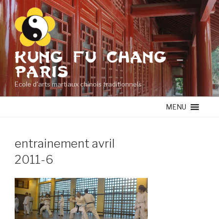
Aller
au
contenu
principal
KUNG FU CHANG –
PARIS
Ecole d'arts martiaux chinois traditionnels
MENU
entrainement avril
2011-6