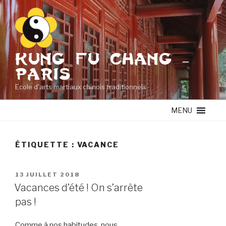
Aller
au
contenu
principal
KUNG FU CHANG –
PARIS
Ecole d'arts martiaux chinois traditionnels
MENU
ÉTIQUETTE :
VACANCE
PUBLIÉ
13 JUILLET 2018
LE
Vacances d’été ! On s’arrête
pas !
Comme à nos habitudes, nous