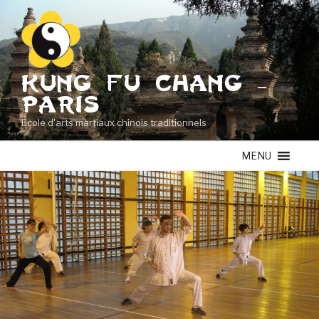
Aller
au
contenu
principal
KUNG FU CHANG –
PARIS
Ecole d'arts martiaux chinois traditionnels
MENU