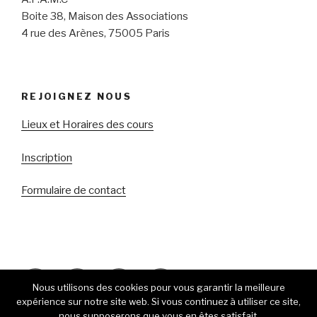
Boite 38, Maison des Associations
4 rue des Arènes, 75005 Paris
REJOIGNEZ NOUS
Lieux et Horaires des cours
Inscription
Formulaire de contact
Facebook
Youtube
RSS
E-
Nous utilisons des cookies pour vous garantir la meilleure
mail
expérience sur notre site web. Si vous continuez à utiliser ce site,
nous supposerons que vous en êtes satisfait.