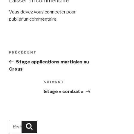
Laisser un commentaire
Vous devez
vous connecter
pour
publier un commentaire.
Navigation
Article
PRÉCÉDENT
de
précédent
Stage applications martiales au
l’article
Crous
Article
SUIVANT
suivant
Stage « combat »
Recherche
Recherche
pour