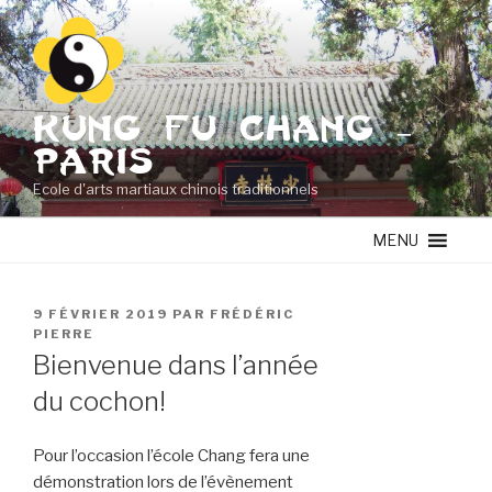
Aller
au
contenu
principal
KUNG FU CHANG –
PARIS
Ecole d'arts martiaux chinois traditionnels
MENU
PUBLIÉ
9 FÉVRIER 2019
PAR
FRÉDÉRIC
LE
PIERRE
Bienvenue dans l’année
du cochon!
Pour l’occasion l’école Chang fera une
démonstration lors de l’évènement