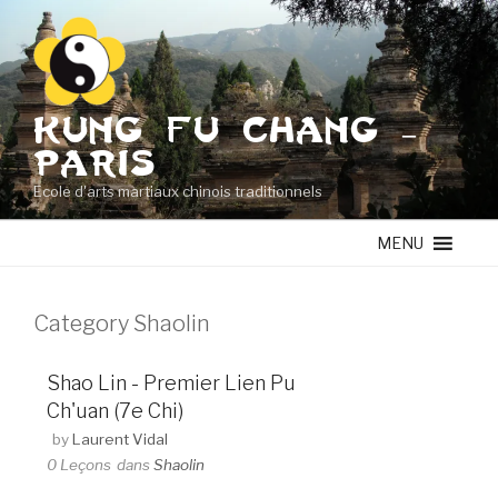
Aller
au
contenu
principal
KUNG FU CHANG –
PARIS
Ecole d'arts martiaux chinois traditionnels
MENU
Category Shaolin
Shao Lin - Premier Lien Pu
Ch'uan (7e Chi)
by
Laurent Vidal
0 Leçons
dans
Shaolin