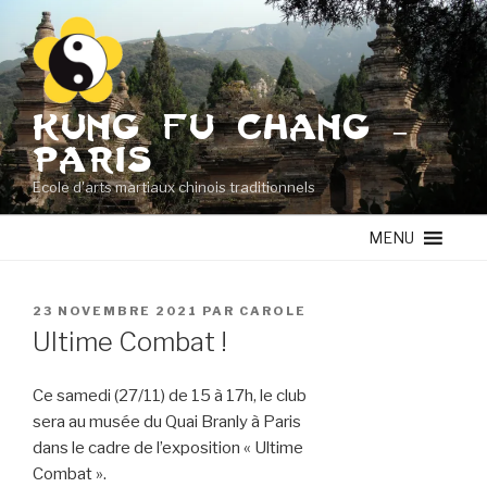
Aller
au
contenu
principal
KUNG FU CHANG –
PARIS
Ecole d'arts martiaux chinois traditionnels
MENU
PUBLIÉ
23 NOVEMBRE 2021
PAR
CAROLE
LE
Ultime Combat !
Ce samedi (27/11) de 15 à 17h, le club
sera au musée du Quai Branly à Paris
dans le cadre de l’exposition « Ultime
Combat ».