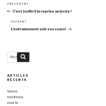
Navigation
Article
PRÉCÉDENT
de
précédent
C’est (enfin !) la reprise au lycée !
l’article
Article
SUIVANT
suivant
L’entrainement suit son cours!
Recherche
Recherche
pour
:
ARTICLES
RÉCENTS
Venez
nombreux
pour la