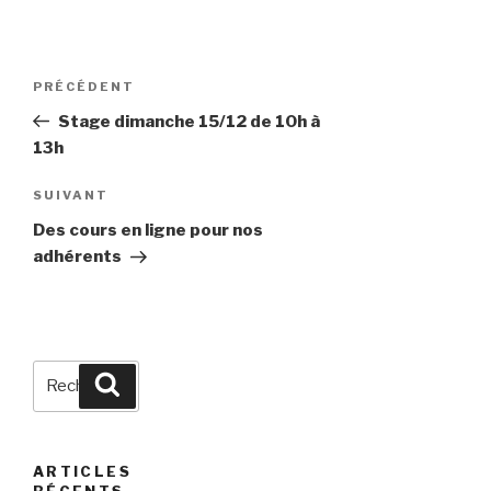
Navigation
Article
PRÉCÉDENT
de
précédent
Stage dimanche 15/12 de 10h à
l’article
13h
Article
SUIVANT
suivant
Des cours en ligne pour nos
adhérents
Recherche
Recherche
pour
:
ARTICLES
RÉCENTS