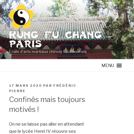
Aller
au
contenu
principal
KUNG FU CHANG –
PARIS
Ecole d'arts martiaux chinois traditionnels
MENU
PUBLIÉ
17 MARS 2020
PAR
FRÉDÉRIC
LE
PIERRE
Confinés mais toujours
motivés !
On ne se laisse pas aller en attendant
que le lycée Henri IV réouvre ses