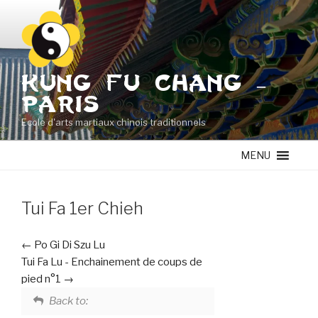
Aller
au
contenu
principal
KUNG FU CHANG –
PARIS
Ecole d'arts martiaux chinois traditionnels
MENU
Tui Fa 1er Chieh
Po Gi Di Szu Lu
Tui Fa Lu - Enchainement de coups de
pied n°1
Back to: