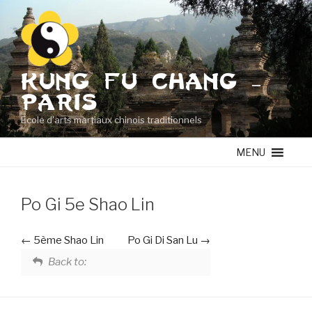
Aller
au
contenu
principal
KUNG FU CHANG –
PARIS
Ecole d'arts martiaux chinois traditionnels
MENU
Po Gi 5e Shao Lin
5ème Shao Lin
Po Gi Di San Lu
Back to: